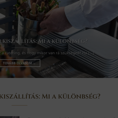
BLOG
lkiszállítás: Mi a különbség?
a catering, és hogy mikor van rá szükséged? Ha [...]
TOVÁBB OLVASOM
→
kiszállítás: Mi a különbség?