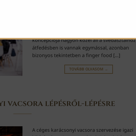
rengeteg esemény megfelelő kiegészítője leh
A szülinapi zsúrtól a szakmai konferenciáig, 
karácsonyi bulitól a hivatalos fogadásokig. 
pontosan miről van szó? A bejegyzésből kider
Svédasztal és finger food A finger food
koncepciója nagyon közel áll a svédasztalhoz
átfedésben is vannak egymással, azonban
bizonyos tekintetben a finger food […]
TOVÁBB OLVASOM
→
i vacsora lépésről-lépésre
A céges karácsonyi vacsora szervezése igazi