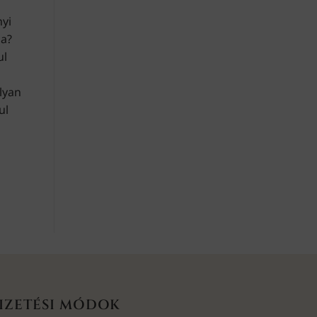
nyi
ba?
ul
lyan
ul
IZETÉSI MÓDOK