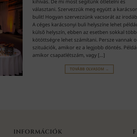
kihívás. De mi most segítünk ötletelni és
választani. Szervezzük meg együtt a karácso
bulit! Hogyan szervezzünk vacsorát az irodá
A céges karácsonyi buli helyszíne lehet példá
külső helyszín, ebben az esetben sokkal több
kötöttségre lehet számítani. Persze vannak o
szituációk, amikor ez a legjobb döntés. Példá
amikor csapatlétszám, vagy […]
TOVÁBB OLVASOM
→
INFORMÁCIÓK
F