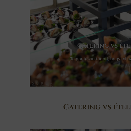
Catering vs éte
Te pontosan tudod, hogy mi az 
Catering vs étel