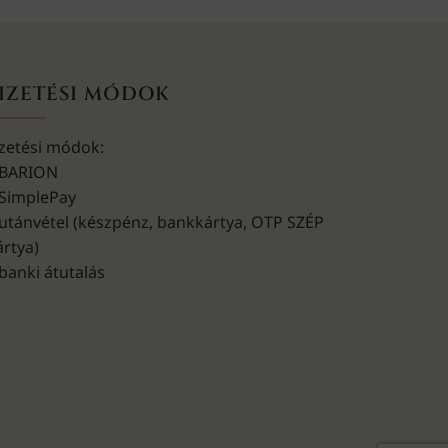
IZETÉSI MÓDOK
izetési módok:
 BARION
 SimplePay
 utánvétel (készpénz, bankkártya, OTP SZÉP
ártya)
 banki átutalás