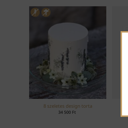
8 szeletes design torta
34 500
Ft