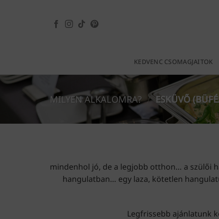
Skip
to
content
KEDVENC CSOMAGJAITOK
MILYEN ALKALOMRA?
/
ESKÜVŐ (BÜFÉ
mindenhol jó, de a legjobb otthon… a szülői 
hangulatban… egy laza, kötetlen hangulat
Legfrissebb ajánlatunk k