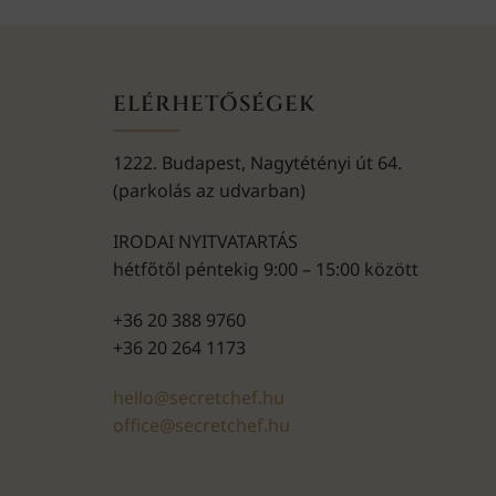
ELÉRHETŐSÉGEK
1222. Budapest, Nagytétényi út 64.
(parkolás az udvarban)
IRODAI NYITVATARTÁS
hétfőtől péntekig 9:00 – 15:00 között
+36 20 388 9760
+36 20 264 1173
hello@secretchef.hu
office@secretchef.hu