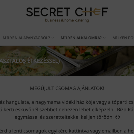
MILYEN ALAPANYAGBÓL?
MILYEN ALKALOMRA?
MILYEN FO
ASZTALOS ÉTKEZÉSSEL)
MEGÚJULT CSOMAG AJÁNLATOK!
ház hangulata, a nagymama vidéki házikója vagy a tóparti 
ú kerti esküvőnél szebbet nehezen lehet elképzelni. Bízd R
egymással és szeretteitekkel kelljen törődni 🙂
érd a lenti csomagok egyikére kattintva vagy emailben a h