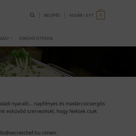
BELÉPÉS
KOSÁR /
0
FT
0
GÁS?
ESKÜVŐ OTTHON
családi nyaraló… napfényes és madárcsicsergős
ánk esküvőd szervezését, hogy Nektek csak
ello@secretchef.hu címen.