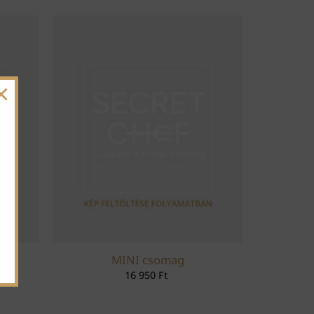
×
MINI csomag
16 950
Ft