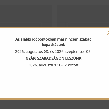
Az alábbi időpontokban már nincsen szabad
kapacitásunk
2026. augusztus 08. és 2026. szeptember 05.
NYÁRI SZABADSÁGON LESZÜNK
2026. augusztus 10-12 között
MAXI csomag
MIDI csomag
25 950
Ft
20 950
Ft