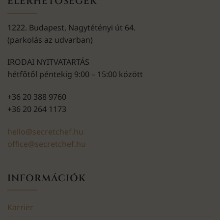
ELÉRHETŐSÉGEK
1222. Budapest, Nagytétényi út 64.
(parkolás az udvarban)
IRODAI NYITVATARTÁS
hétfőtől péntekig 9:00 – 15:00 között
+36 20 388 9760
+36 20 264 1173
hello@secretchef.hu
office@secretchef.hu
INFORMÁCIÓK
Karrier