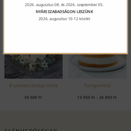
2026. augusztus 08. és 2026. szeptember 05.
NYÁRI SZABADSÁGON LESZÜNK
2026. augusztus 10-12 között
8 szeletes design torta
Túrógombóc
tomány:
Ártart
34 500
Ft
13 950
Ft
–
26 850
Ft
13
950 Ft
-
26
850 Ft