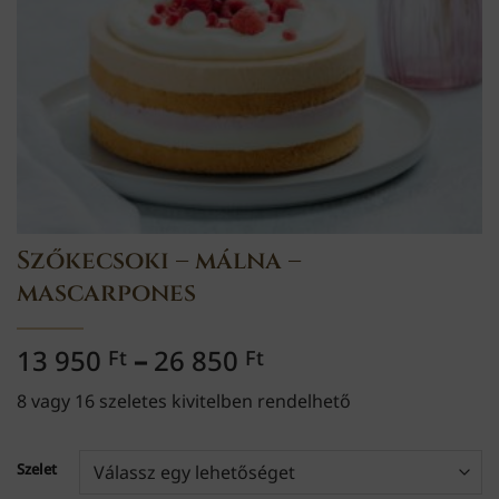
Szőkecsoki – málna –
mascarpones
Ártartomány:
13 950
–
26 850
Ft
Ft
13
8 vagy 16 szeletes kivitelben rendelhető
950 Ft
-
26
Szelet
850 Ft