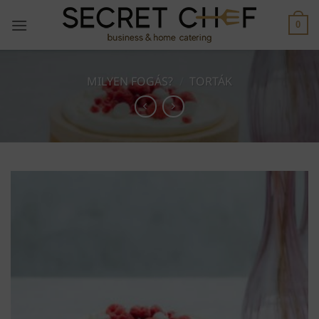
Skip
to
0
content
MILYEN FOGÁS?
/
TORTÁK