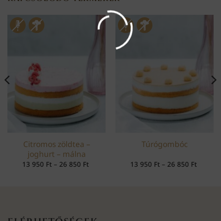
Citromos zöldtea –
Túrógombóc
joghurt – málna
tomány:
Ártartomány:
Ártart
13 950
Ft
–
26 850
Ft
13 950
Ft
–
26 850
Ft
13
13
950 Ft
950 Ft
-
-
26
26
850 Ft
850 Ft