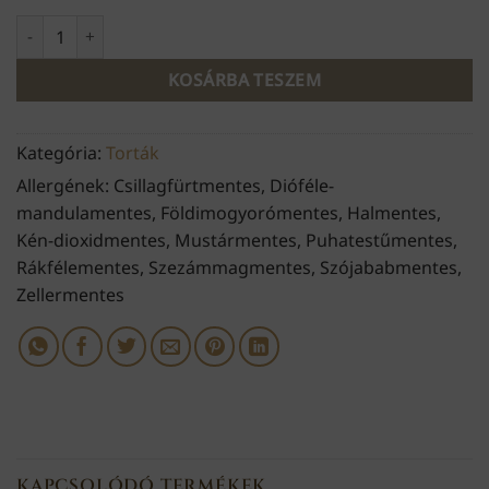
Passion fruit - mango - duplacsoki mennyiség
KOSÁRBA TESZEM
Kategória:
Torták
Allergének: Csillagfürtmentes, Dióféle-
mandulamentes, Földimogyorómentes, Halmentes,
Kén-dioxidmentes, Mustármentes, Puhatestűmentes,
Rákfélementes, Szezámmagmentes, Szójababmentes,
Zellermentes
KAPCSOLÓDÓ TERMÉKEK