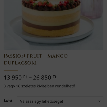
Passion fruit – mango –
duplacsoki
Ártartomány:
13 950
–
26 850
Ft
Ft
13
8 vagy 16 szeletes kivitelben rendelhető
950 Ft
-
26
Szelet
850 Ft