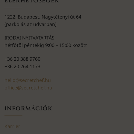
ELÉRHETŐSÉGEK
1222. Budapest, Nagytétényi út 64.
(parkolás az udvarban)
IRODAI NYITVATARTÁS
hétfőtől péntekig 9:00 – 15:00 között
+36 20 388 9760
+36 20 264 1173
hello@secretchef.hu
office@secretchef.hu
INFORMÁCIÓK
Karrier