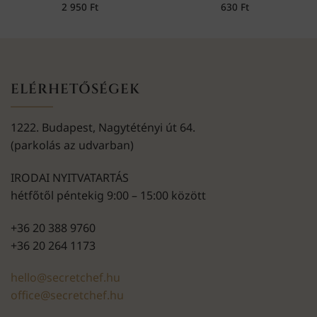
2 950
Ft
630
Ft
ELÉRHETŐSÉGEK
1222. Budapest, Nagytétényi út 64.
(parkolás az udvarban)
IRODAI NYITVATARTÁS
hétfőtől péntekig 9:00 – 15:00 között
+36 20 388 9760
+36 20 264 1173
hello@secretchef.hu
office@secretchef.hu