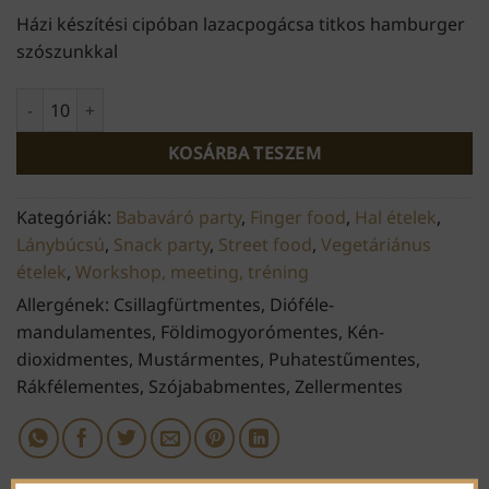
Házi készítési cipóban lazacpogácsa titkos hamburger
szószunkkal
Mini lazacburger mennyiség
KOSÁRBA TESZEM
Kategóriák:
Babaváró party
,
Finger food
,
Hal ételek
,
Lánybúcsú
,
Snack party
,
Street food
,
Vegetáriánus
ételek
,
Workshop, meeting, tréning
Allergének: Csillagfürtmentes, Dióféle-
mandulamentes, Földimogyorómentes, Kén-
dioxidmentes, Mustármentes, Puhatestűmentes,
Rákfélementes, Szójababmentes, Zellermentes