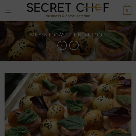
Skip
to
0
content
MILYEN FOGÁS?
/
FINGER FOOD