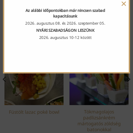
×
Az alábbi időpontokban már nincsen szabad
kapacitásunk
2026. augusztus 08. és 2026. szeptember 05.
KAPCSOLÓDÓ TERMÉKEK
NYÁRI SZABADSÁGON LESZÜNK
2026. augusztus 10-12 között
BEST OF
Tökmagolajos
Füstölt lazac poké bowl
padlizsánkrém
mártogatós zöldség
batonokkal