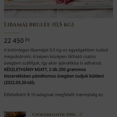
Libamáj brulée (0,5 kg)
22 450
Ft
A különleges libamájat 0,5 kg-os egységekben tudod
megvásárolni. A képen középen látható csatos
üvegben szállítjuk, így akár ajándékba is adhatod.
KÉSZLETHIÁNY MIATT, 2 db 250 grammos
kiszerelésben pástétomos üvegben tudjuk küldeni
(2022.03.20-tól).
Előételként 8-10 adagnak megfelelő mennyiség ez.
Gyökérkenyér 500g