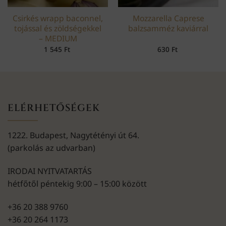
Csirkés wrapp baconnel,
Mozzarella Caprese
tojással és zöldségekkel
balzsamméz kaviárral
– MEDIUM
1 545
Ft
630
Ft
ELÉRHETŐSÉGEK
1222. Budapest, Nagytétényi út 64.
(parkolás az udvarban)
IRODAI NYITVATARTÁS
hétfőtől péntekig 9:00 – 15:00 között
+36 20 388 9760
+36 20 264 1173