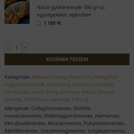
Natúr gyökérkenyér 500 gr-os
egységekben, egészben
1 185
Ft
Libamáj brulée (0,5 kg) mennyiség
KOSÁRBA TESZEM
Kategóriák:
Babaváró party
,
Halotti tor
,
Hidegtálak -
nagy kiszerelések
,
Karácsony otthon a családdal
,
Lánybúcsú
,
Snack party
,
Szárnyas ételek
,
Ünnepi
étkezés
,
Workshop, meeting, tréning
Allergének: Csillagfürtmentes, Dióféle-
mandulamentes, Földimogyorómentes, Halmentes,
Kén-dioxidmentes, Mustármentes, Puhatestűmentes,
Rákfélementes, Szezámmagmentes, Szójababmentes,