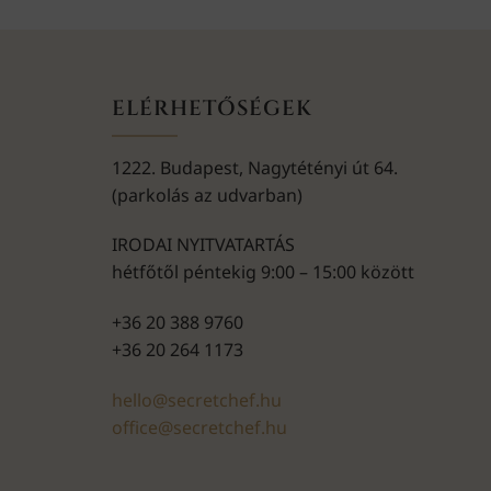
ELÉRHETŐSÉGEK
1222. Budapest, Nagytétényi út 64.
(parkolás az udvarban)
IRODAI NYITVATARTÁS
hétfőtől péntekig 9:00 – 15:00 között
+36 20 388 9760
+36 20 264 1173
hello@secretchef.hu
office@secretchef.hu