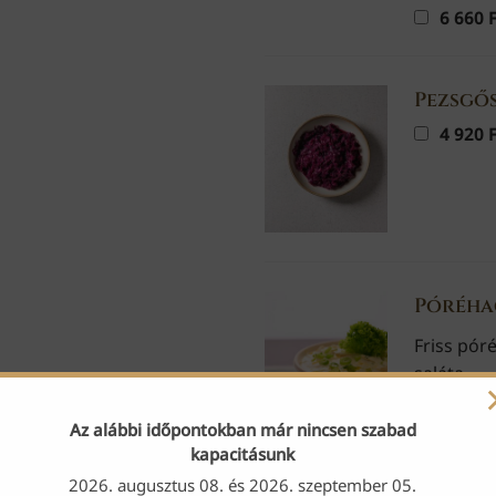
6 660
F
Pezsgős
4 920
F
Póréha
Friss pór
saláta.
4 935
F
Az alábbi időpontokban már nincsen szabad
kapacitásunk
2026. augusztus 08. és 2026. szeptember 05.