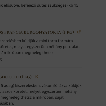
uk elősütve, befejező sütés szükséges (kb 15
s francia burgonyatorta (1 kg)
iszerelésben küldjük a mini torta formára
 köretet, melyet egyszerűen néhány perc alatt
 / mikróban megmelegíthetsz.
t
gnocchi (1 kg)
4-5 adag) kiszerelésben, vákumfóliázva küldjük
s olaszos köretet, melyet egyszerűen néhány
t megmelegíthetsz a mikróban, saját
ásában.