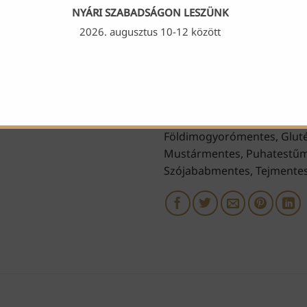
1 személyes kacsatál mennyis
NYÁRI SZABADSÁGON LESZÜNK
2026. augusztus 10-12 között
Kategóriák:
Főételek
,
Gluté
családdal
,
Laktózmentes ét
Allergének: Csillagfürtmen
Földimogyorómentes, Gluté
Mustármentes, Puhatestűm
Szójababmentes, Tejmentes