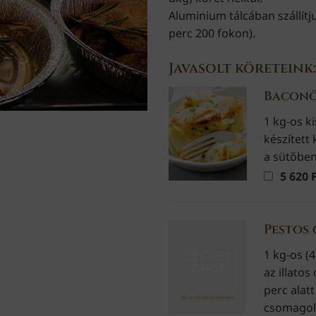
Aluminium tálcában szállítj
perc 200 fokon).
Javasolt köreteink:
Baconö
1 kg-os k
készített
a sütőben
5 620
F
Pestos 
1 kg-os (
az illato
perc alat
csomagol