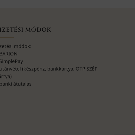
IZETÉSI MÓDOK
izetési módok:
 BARION
 SimplePay
 utánvétel (készpénz, bankkártya, OTP SZÉP
ártya)
 banki átutalás