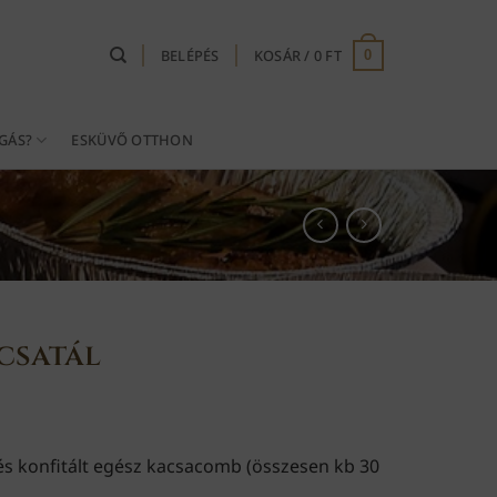
BELÉPÉS
KOSÁR /
0
FT
0
GÁS?
ESKÜVŐ OTTHON
acsatál
és konfitált egész kacsacomb (összesen kb 30