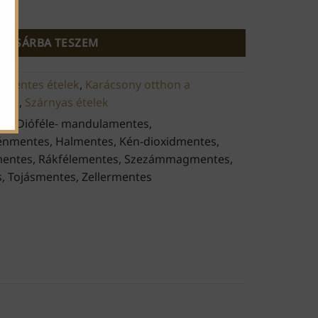
ég
KOSÁRBA TESZEM
nmentes ételek
,
Karácsony otthon a
elek
,
Szárnyas ételek
tes, Dióféle- mandulamentes,
nmentes, Halmentes, Kén-dioxidmentes,
entes, Rákfélementes, Szezámmagmentes,
, Tojásmentes, Zellermentes