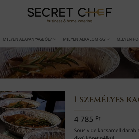
MILYEN ALAPANYAGBÓL?
MILYEN ALKALOMRA?
MILYEN FO
1 személyes k
4 785
Ft
Sous vide kacsamell darab 
dkg) köret nélkül.