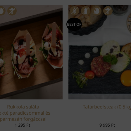
BEST OF
Rukkola saláta
Tatárbeefsteak (0,5 kg
oktélparadicsommal és
parmezán forgáccsal
1 295
Ft
9 995
Ft