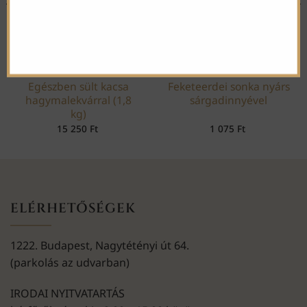
Egészben sült kacsa
Feketeerdei sonka nyárs
hagymalekvárral (1,8
sárgadinnyével
kg)
15 250
Ft
1 075
Ft
ELÉRHETŐSÉGEK
1222. Budapest, Nagytétényi út 64.
(parkolás az udvarban)
IRODAI NYITVATARTÁS