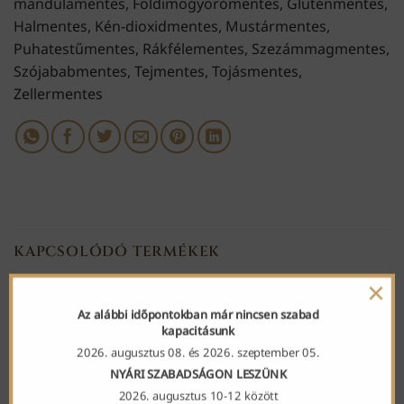
mandulamentes, Földimogyorómentes, Gluténmentes,
Halmentes, Kén-dioxidmentes, Mustármentes,
Puhatestűmentes, Rákfélementes, Szezámmagmentes,
Szójababmentes, Tejmentes, Tojásmentes,
Zellermentes
KAPCSOLÓDÓ TERMÉKEK
×
Az alábbi időpontokban már nincsen szabad
kapacitásunk
2026. augusztus 08. és 2026. szeptember 05.
NYÁRI SZABADSÁGON LESZÜNK
2026. augusztus 10-12 között