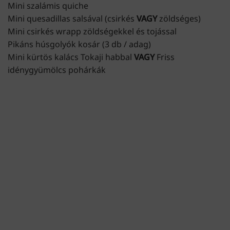
Mini szalámis quiche
Mini quesadillas salsával (csirkés
VAGY
zöldséges)
Mini csirkés wrapp zöldségekkel és tojással
Pikáns húsgolyók kosár (3 db / adag)
Mini kürtös kalács Tokaji habbal
VAGY
Friss
idénygyümölcs pohárkák