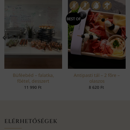
BEST OF
Büféebéd – falatka,
Antipasti tál – 2 főre –
főétel, desszert
olaszos
11 990
Ft
8 620
Ft
ELÉRHETŐSÉGEK