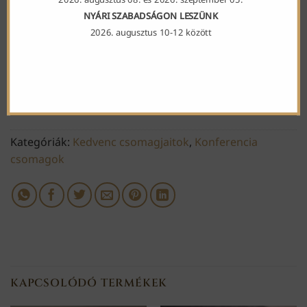
NYÁRI SZABADSÁGON LESZÜNK
2026. augusztus 10-12 között
Street food bar mennyiség
KOSÁRBA TESZEM
Kategóriák:
Kedvenc csomagjaitok
,
Konferencia
csomagok
KAPCSOLÓDÓ TERMÉKEK