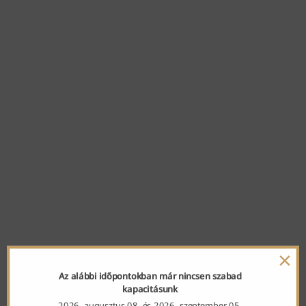
×
Az alábbi időpontokban már nincsen szabad
kapacitásunk
2026. augusztus 08. és 2026. szeptember 05.