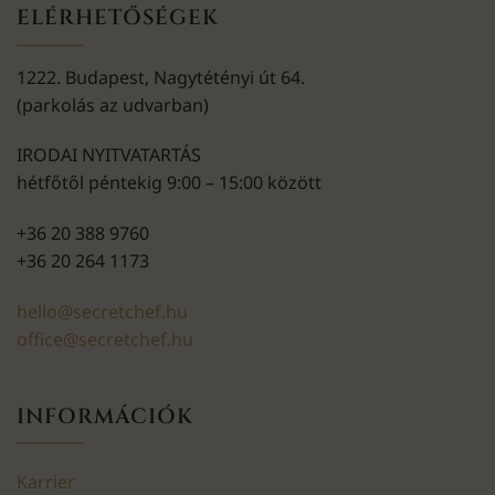
ELÉRHETŐSÉGEK
1222. Budapest, Nagytétényi út 64.
(parkolás az udvarban)
IRODAI NYITVATARTÁS
hétfőtől péntekig 9:00 – 15:00 között
+36 20 388 9760
+36 20 264 1173
hello@secretchef.hu
office@secretchef.hu
INFORMÁCIÓK
Karrier