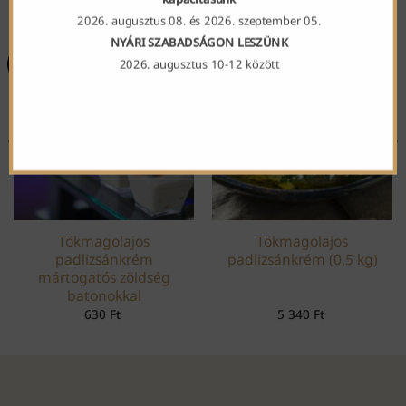
2026. augusztus 08. és 2026. szeptember 05.
NYÁRI SZABADSÁGON LESZÜNK
2026. augusztus 10-12 között
BEST OF
Tökmagolajos
Tökmagolajos
padlizsánkrém
padlizsánkrém (0,5 kg)
mártogatós zöldség
batonokkal
630
Ft
5 340
Ft