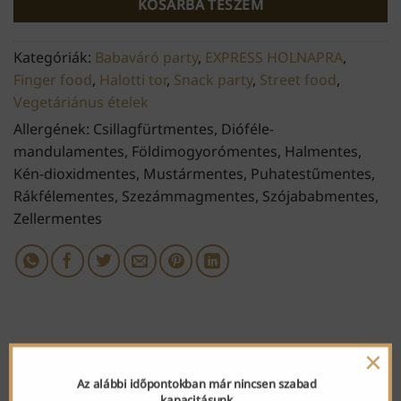
KOSÁRBA TESZEM
Kategóriák:
Babaváró party
,
EXPRESS HOLNAPRA
,
Finger food
,
Halotti tor
,
Snack party
,
Street food
,
Vegetáriánus ételek
Allergének: Csillagfürtmentes, Dióféle-
mandulamentes, Földimogyorómentes, Halmentes,
Kén-dioxidmentes, Mustármentes, Puhatestűmentes,
Rákfélementes, Szezámmagmentes, Szójababmentes,
Zellermentes
×
KAPCSOLÓDÓ TERMÉKEK
Az alábbi időpontokban már nincsen szabad
kapacitásunk