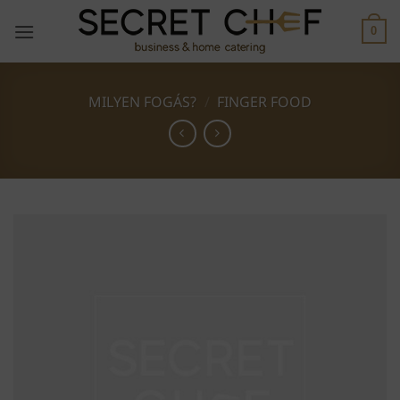
Skip
to
0
content
MILYEN FOGÁS?
/
FINGER FOOD