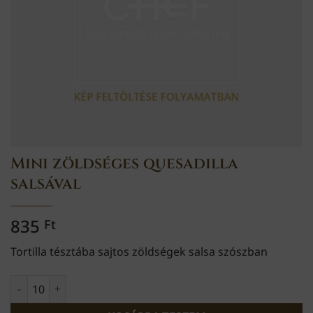
Mini zöldséges quesadilla
salsával
835
Ft
Tortilla tésztába sajtos zöldségek salsa szószban
Mini zöldséges quesadilla salsával mennyiség